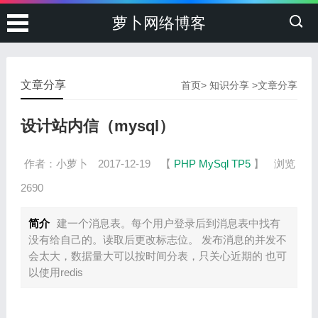
萝卜网络博客
文章分享
首页
>
知识分享
>
文章分享
设计站内信（mysql）
作者：小萝卜
2017-12-19
【
PHP
MySql
TP5
】
浏览
2690
简介
建一个消息表。每个用户登录后到消息表中找有
没有给自己的。读取后更改标志位。 发布消息的并发不
会太大，数据量大可以按时间分表，只关心近期的 也可
以使用redis