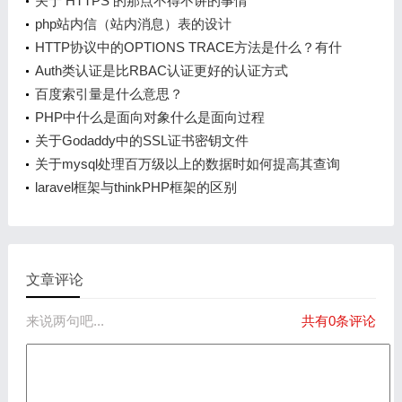
关于 HTTPS 的那点不得不讲的事情
php站内信（站内消息）表的设计
HTTP协议中的OPTIONS TRACE方法是什么？有什
么用
Auth类认证是比RBAC认证更好的认证方式
百度索引量是什么意思？
PHP中什么是面向对象什么是面向过程
关于Godaddy中的SSL证书密钥文件
关于mysql处理百万级以上的数据时如何提高其查询
速度的方法
laravel框架与thinkPHP框架的区别
文章评论
来说两句吧...
共有0条评论