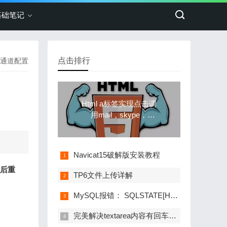
基础笔记
点击排行
通道配置
Html a标签实现点击调
用mail，skype，
whatsapp，qq等应用进
行聊天，拨号，发送邮
件
Navicat15破解版安装教程
后重
TP6文件上传详解
MySQL报错： SQLSTATE[HY000]: General error: 1030 Got error 28 from storage engine解决办法
完美解决textarea内容有回车或者换行时前台显示不正常的问题!