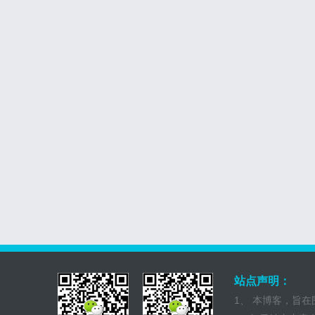
站点声明：
1、 本博客，旨