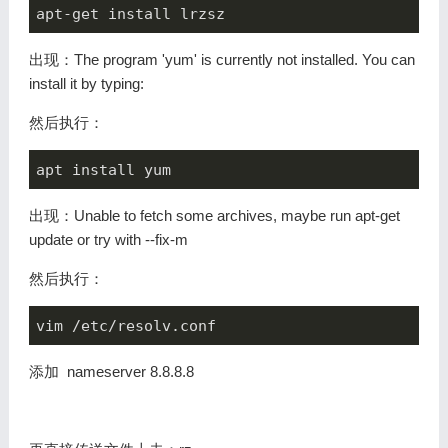
apt-get install lrzsz
出现：The program 'yum' is currently not installed. You can
install it by typing:
然后执行：
apt install yum
出现：Unable to fetch some archives, maybe run apt-get
update or try with --fix-m
然后执行：
vim /etc/resolv.conf 
添加 nameserver 8.8.8.8