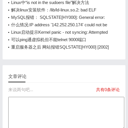
columns in GROUP BY clause; this is incompatible
Linux中“is not in the sudoers file”解决方法
with sql_mod
解决linux安装软件：/lib/ld-linux.so.2: bad ELF
interpreter问题
MySQL报错： SQLSTATE[HY000]: General error:
1030 Got error 28 from storage engine解决办法
什么情况:IP address '142.252.250.174' could not be
resolved: ??֪?????????????? For more information
Linux启动提示Kernel panic - not syncing: Attempted
to kill init解决办法
可以ping通虚拟机但不能telnet 9000端口
重启服务器之后 网站报错SQLSTATE[HY000] [2002]
Connection refused
文章评论
来说两句吧...
共有0条评论