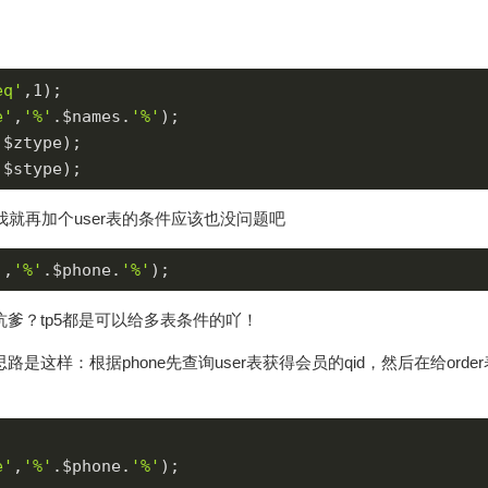
eq'
,
1
);

e'
,
'%'
.$names.
'%'
);

,$ztype);

,$stype);
我就再加个user表的条件应该也没问题吧
'
,
'%'
.$phone.
'%'
);
坑爹？tp5都是可以给多表条件的吖！
是这样：根据phone先查询user表获得会员的qid，然后在给order表
e'
,
'%'
.$phone.
'%'
);
