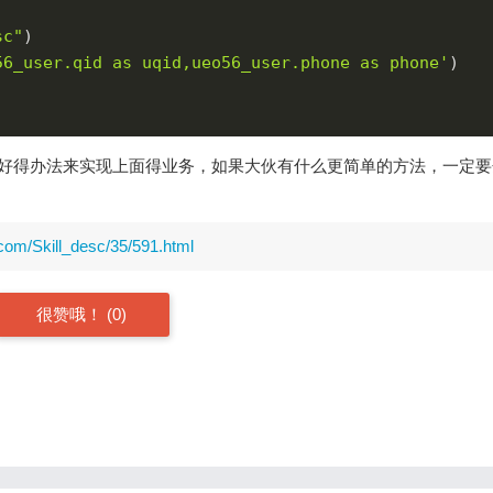
sc"
)

56_user.qid as uqid,ueo56_user.phone as phone'
)

好得办法来实现上面得业务，如果大伙有什么更简单的方法，一定要
com/Skill_desc/35/591.html
很赞哦！
(0)