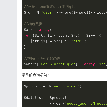
//根据phone查询user中的qid
$rd = M(
'user'
)->where($where1)->field
//构造数据
$arr = 
array
for
 ($i=
0
; $i < count($rd) ; $i++) { 

   $arr[$i] = $rd[$i][
'qid'
];

}

//构造order表的条件
$where[
'ueo56_order.qid'
] = 
array
(
'in'
最终的查询语句：
$product = M(
'ueo56_order'
);

$datalist = $product

            ->join(
'ueo56_user ON ueo5