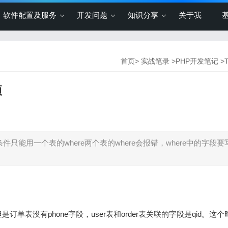
软件配置及服务
开发问题
知识分享
关于我
首页
>
实战笔录
>
PHP开发笔记
>
项
re条件只能用一个表的where两个表的where会报错，where中的字段
表没有phone字段，user表和order表关联的字段是qid。这