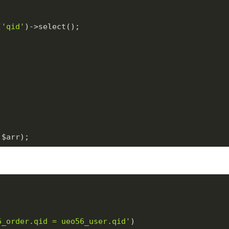
(
'qid'
)->select();

,$arr);
6_order.qid = ueo56_user.qid'
)
