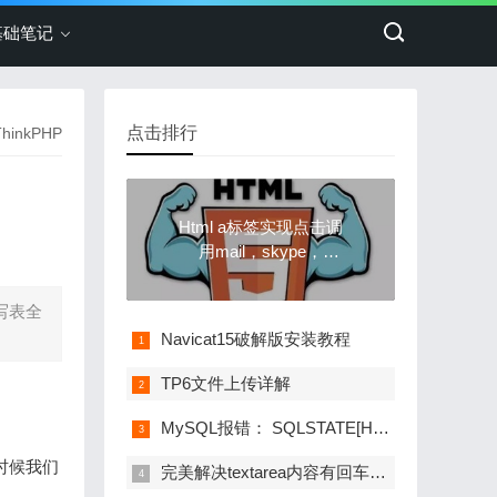
基础笔记
点击排行
ThinkPHP
Html a标签实现点击调
用mail，skype，
whatsapp，qq等应用进
行聊天，拨号，发送邮
要写表全
件
Navicat15破解版安装教程
TP6文件上传详解
MySQL报错： SQLSTATE[HY000]: General error: 1030 Got error 28 from storage engine解决办法
个时候我们
完美解决textarea内容有回车或者换行时前台显示不正常的问题!