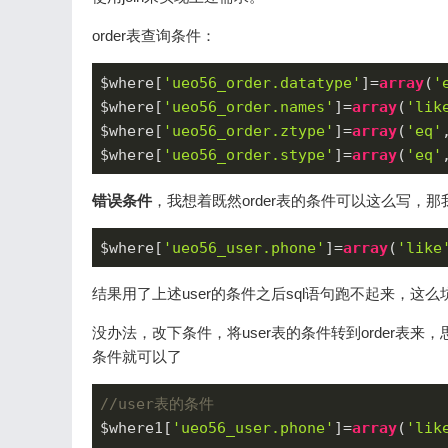
order表查询条件：
$where[
'ueo56_order.datatype'
]=
array
(
'
$where[
'ueo56_order.names'
]=
array
(
'lik
$where[
'ueo56_order.ztype'
]=
array
(
'eq'
$where[
'ueo56_order.stype'
]=
array
(
'eq'
错误条件
，我想着既然order表的条件可以这么写，那
$where[
'ueo56_user.phone'
]=
array
(
'like
结果用了上述user的条件之后sql语句跑不起来，这么
没办法，改下条件，将user表的条件转到order表来，思路
条件就可以了
//user表的条件
$where1[
'ueo56_user.phone'
]=
array
(
'lik