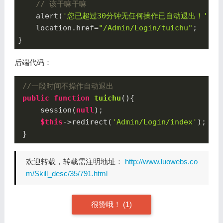
// 该干嘛干嘛
    alert(
'您已超过30分钟无任何操作已自动退出！'
);

    location.href=
"/Admin/Login/tuichu"
;

}
后端代码：
//一段时间不操作自动退出
public
function
tuichu
()
{

     session(
null
);

$this
->redirect(
'Admin/Login/index'
);

 }
欢迎转载，转载需注明地址：
http://www.luowebs.co
m/Skill_desc/35/791.html
很赞哦！
(1)