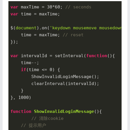
var
 maxTime = 
30
*
60
; 
// seconds
var
 time = maxTime;

$(
document
).on(
'keydown mousemove mousedown'
,
    time = maxTime; 
// reset
});

var
 intervalId = setInterval(
function
(
)
{

    time--;

if
(time <= 
0
) {

        ShowInvalidLoginMessage();

        clearInterval(intervalId);

    }

}, 
1000
)

function
ShowInvalidLoginMessage
(
)
{

// 清除cookie
// 提示用户