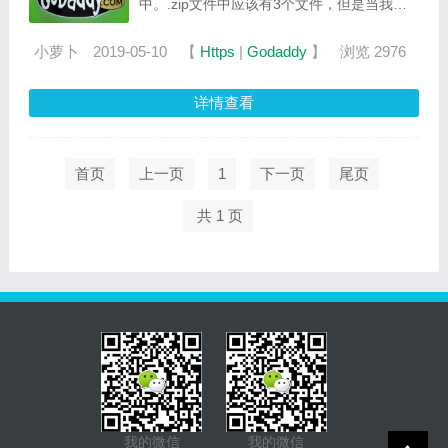
中。.zip文件中应该有3个文件，但是当我打
开它时，只有2个文件。SSL密钥文件丢失。
我怎样才能获得密钥文件？
小萝卜
2019-05-10
【
Https
|
Godaddy
】
浏览 2976
详情查看
首页
上一页
1
下一页
尾页
共 1 页
我的微信
我的微信