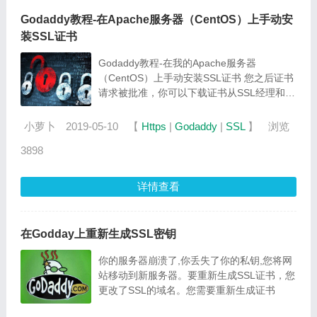
Godaddy教程-在Apache服务器（CentOS）上手动安
装SSL证书
Godaddy教程-在我的Apache服务器
（CentOS）上手动安装SSL证书 您之后证书
请求被批准，你可以下载证书从SSL经理和
Apache服务器上安装它。如果您的服务器运
行的是Ubuntu而不是CentOS，请参阅在我的
小萝卜
2019-05-10
【
Https
|
Godaddy
|
SSL
】
浏览
Apache服务器（Ubuntu）上手动安装SSL证
3898
书。
详情查看
在Godday上重新生成SSL密钥
你的服务器崩溃了,你丢失了你的私钥,您将网
站移动到新服务器。要重新生成SSL证书，您
更改了SSL的域名。您需要重新生成证书