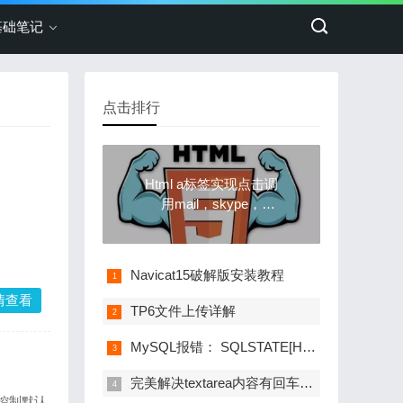
基础笔记
点击排行
Html a标签实现点击调
用mail，skype，
whatsapp，qq等应用进
行聊天，拨号，发送邮
件
Navicat15破解版安装教程
情查看
TP6文件上传详解
MySQL报错： SQLSTATE[HY000]: General error: 1030 Got error 28 from storage engine解决办法
完美解决textarea内容有回车或者换行时前台显示不正常的问题!
，控制默认