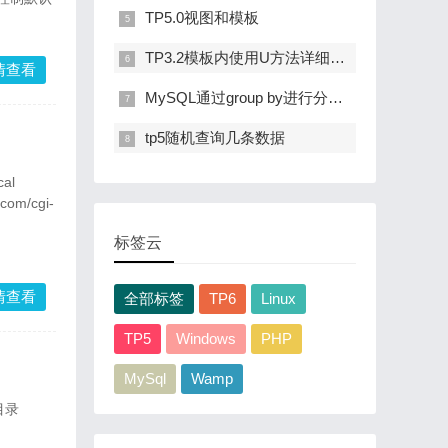
TP5.0视图和模板
TP3.2模板内使用U方法详细介绍
情查看
MySQL通过group by进行分组后查询每组第n条记录和每组前n条记录
tp5随机查询几条数据
al
q.com/cgi-
标签云
57e20a79b549fa
情查看
全部标签
TP6
Linux
TP5
Windows
PHP
MySql
Wamp
目录