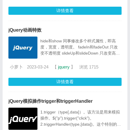
$(":password") :radio 匹配所有单选按钮. 集
合元素 查找所有单选按钮 :checkbox 匹配所
详情查看
有复选框 集合元素 查找所有复选框:
$(":checkbox") :submit 匹配所有提交按钮. 集
合元素 查找所有提交按钮: $(":submit")
jQuery动画特效
hide和show 同事修改多个样式属性，即高
度，宽度，透明度。 fadeIn和fadeOut 只改
变不透明度 slideUp和slideDown 只改变高度
fadeTo 只改变透明度 toggle 用来代替hide方
法和show方法，所以会同时修改多个样式的
小萝卜
2023-03-24
【
jquery
】
浏览 1715
属性即高度，宽度和不透明度。 slideToggle
用来代替slideUp和slideDown，只能改变高
详情查看
度。 animate 属于自定义动画的方法，以上
各方法的实质都是调用该函数。
jQuery模拟操作trigger和triggerHandler
1.trigger（type[,data]）。该方法是用来模拟
操作。$("p").trigger("click")。
2.triggerHandler(type,[data])。这个特别的方