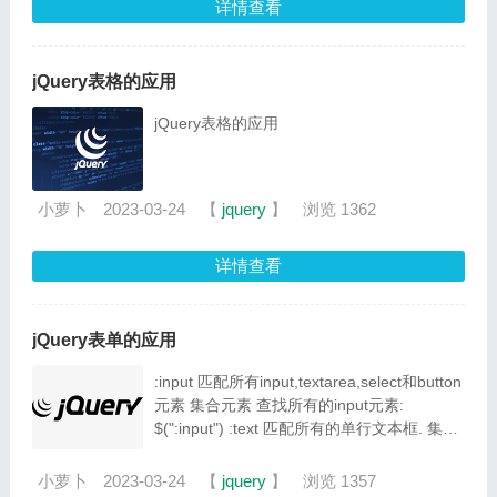
详情查看
jQuery表格的应用
jQuery表格的应用
小萝卜
2023-03-24
【
jquery
】
浏览 1362
详情查看
jQuery表单的应用
:input 匹配所有input,textarea,select和button
元素 集合元素 查找所有的input元素:
$(":input") :text 匹配所有的单行文本框. 集合
元素 查找所有文本框: $(":text") :password 匹
配所有密码框. 集合元素 查找所有密码框:
小萝卜
2023-03-24
【
jquery
】
浏览 1357