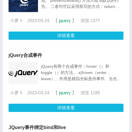
泡。 preventDefault() 方法只取消默认的行
为。 二者均可以采用简写的方式：return
false。
小萝卜
2023-03-24
【
jquery
】
浏览 1377
详情查看
jQuery合成事件
jQuery有两个合成事件：hover（）和
toggle（）的方法。 a)hover（enter，
leave）。作用是模拟光标悬停事件。当光标
移动到元素上时，会触发指定的第一个函数；
当光标移出这个元素的时候，会触发指定的第
小萝卜
2023-03-24
【
jquery
】
浏览 1185
二个函数。 b)toggle（fn1，fn2，…fnN）。
作用是用于模拟鼠标连续单击事件。第一单击
详情查看
执行第一个函数，第二次单击执行第二个函
数，直到最后一个。然后循环执行函数。
JQuery事件绑定bind和live