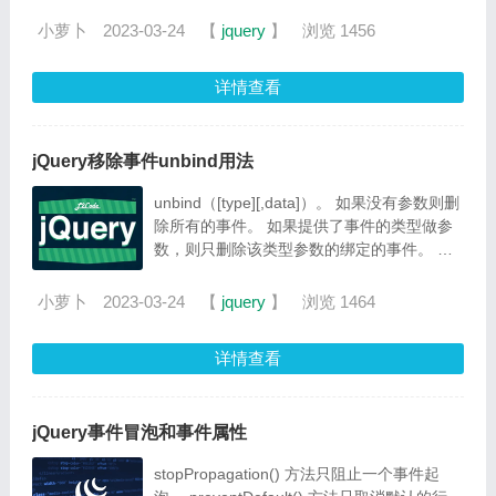
法将会触发指定的事件类型上所有绑定的处理
函数。但不会执行浏览器默认动作
小萝卜
2023-03-24
【
jquery
】
浏览 1456
详情查看
jQuery移除事件unbind用法
unbind（[type][,data]）。 如果没有参数则删
除所有的事件。 如果提供了事件的类型做参
数，则只删除该类型参数的绑定的事件。 如
果把绑定的的函数名称作为参数，那么只删除
对应的函数。
小萝卜
2023-03-24
【
jquery
】
浏览 1464
详情查看
jQuery事件冒泡和事件属性
stopPropagation() 方法只阻止一个事件起